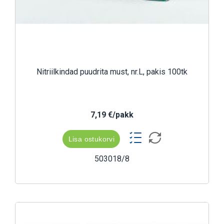
Nitriilkindad puudrita must, nr.L, pakis 100tk
7,19 €/pakk
Lisa ostukorvi
503018/8