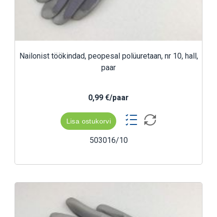
Nailonist töökindad, peopesal polüuretaan, nr 10, hall,
paar
0,99 €/paar
Lisa ostukorvi
503016/10