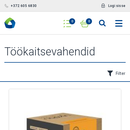
+372 605 6830
Logi sisse
0
0
Töökaitsevahendid
Filter