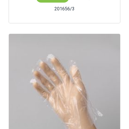
201656/3