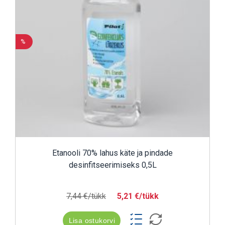
%
Etanooli 70% lahus käte ja pindade
desinfitseerimiseks 0,5L
7,44 €/tükk
5,21 €/tükk
Lisa ostukorvi