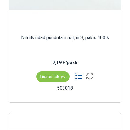
Nitriilkindad puudrita must, nr.S, pakis 100tk
7,19 €/pakk
Lisa ostukorvi
503018