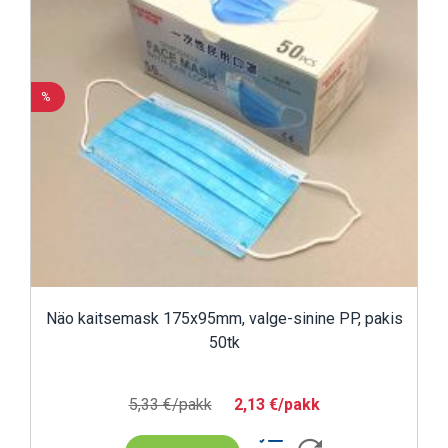
%
Näo kaitsemask 175x95mm, valge-sinine PP, pakis
50tk
5,33 €/pakk
2,13 €/pakk