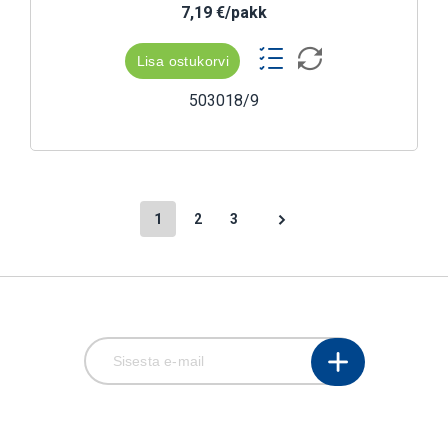
7,19 €/pakk
Lisa ostukorvi
503018/9
1
2
3