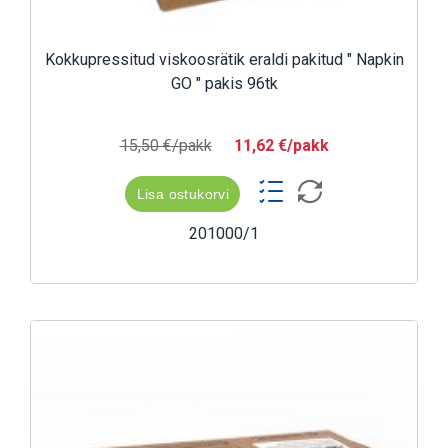
Kokkupressitud viskoosrätik eraldi pakitud " Napkin
GO " pakis 96tk
15,50 €/pakk
11,62 €/pakk
Lisa ostukorvi
201000/1