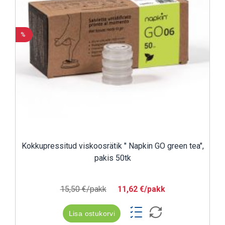
%
Kokkupressitud viskoosrätik " Napkin GO green tea",
pakis 50tk
15,50 €/pakk
11,62 €/pakk
Lisa ostukorvi