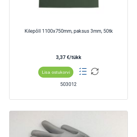
Kilepõll 1100x750mm, paksus 3mm, 50tk
3,37 €/tükk
Lisa ostukorvi
503012