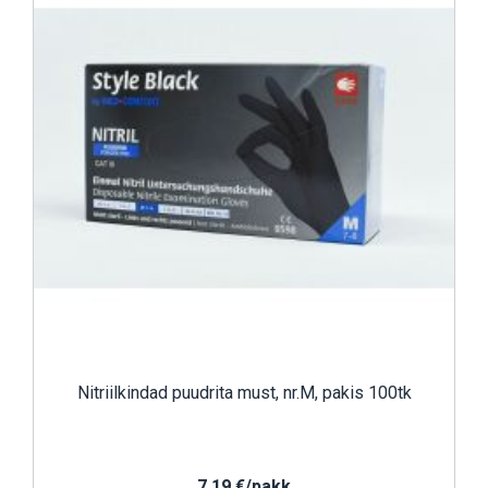
Nitriilkindad puudrita must, nr.M, pakis 100tk
7,19 €/pakk