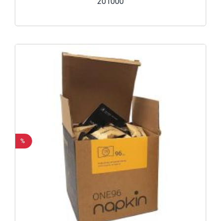
201000
%