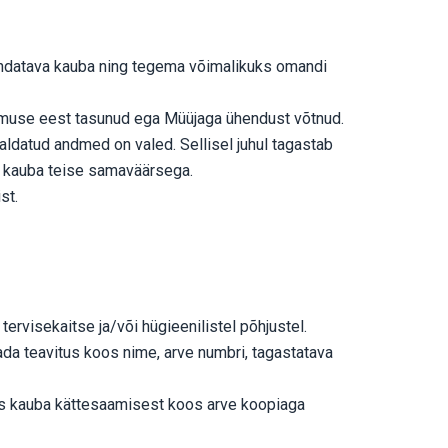
mandatava kauba ning tegema võimalikuks omandi
ellimuse eest tasunud ega Müüjaga ühendust võtnud.
aldatud andmed on valed. Sellisel juhul tagastab
ud kauba teise samaväärsega.
st.
ervisekaitse ja/või hügieenilistel põhjustel.
ada teavitus koos nime, arve numbri, tagastatava
tes kauba kättesaamisest koos arve koopiaga