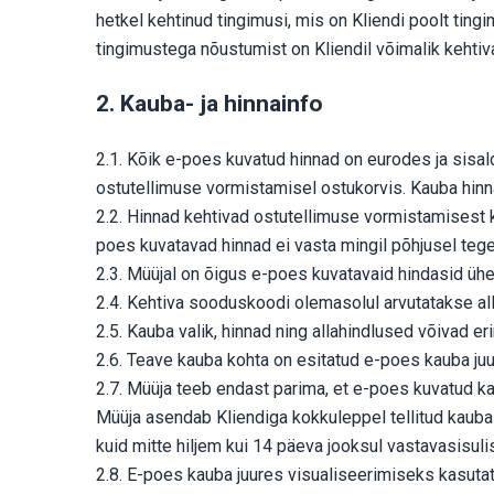
hetkel kehtinud tingimusi, mis on Kliendi poolt tin
tingimustega nõustumist on Kliendil võimalik kehti
2. Kauba- ja hinnainfo
2.1. Kõik e-poes kuvatud hinnad on eurodes ja sisa
ostutellimuse vormistamisel ostukorvis. Kauba hinnal
2.2. Hinnad kehtivad ostutellimuse vormistamisest k
poes kuvatavad hinnad ei vasta mingil põhjusel tegel
2.3. Müüjal on õigus e-poes kuvatavaid hindasid ü
2.4. Kehtiva sooduskoodi olemasolul arvutatakse al
2.5. Kauba valik, hinnad ning allahindlused võivad eri
2.6. Teave kauba kohta on esitatud e-poes kauba juu
2.7. Müüja teeb endast parima, et e-poes kuvatud ka
Müüja asendab Kliendiga kokkuleppel tellitud kauba
kuid mitte hiljem kui 14 päeva jooksul vastavasisul
2.8. E-poes kauba juures visualiseerimiseks kasutat