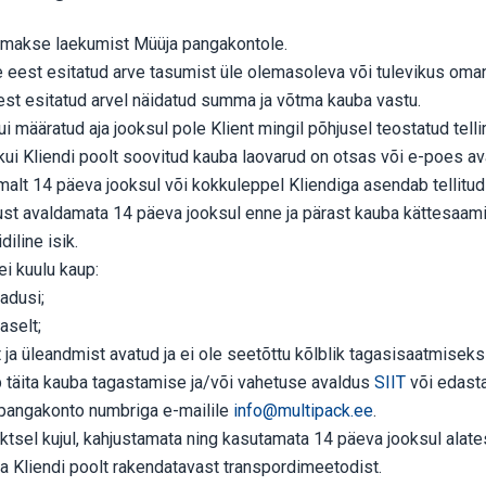
ud makse laekumist Müüja pangakontole.
se eest esitatud arve tasumist üle olemasoleva või tulevikus o
st esitatud arvel näidatud summa ja võtma kauba vastu.
 kui määratud aja jooksul pole Klient mingil põhjusel teostatud t
 kui Kliendi poolt soovitud kauba laovarud on otsas või e-poes av
emalt 14 päeva jooksul või kokkuleppel Kliendiga asendab tellit
ust avaldamata 14 päeva jooksul enne ja pärast kauba kättesaami
iline isik.
ei kuulu kaup:
jadusi;
aselt;
a üleandmist avatud ja ei ole seetõttu kõlblik tagasisaatmiseks t
 täita kauba tagastamise ja/või vahetuse avaldus
SIIT
või edast
pangakonto numbriga e-mailile
info@multipack.ee
.
ktsel kujul, kahjustamata ning kasutamata 14 päeva jooksul ala
a Kliendi poolt rakendatavast transpordimeetodist.