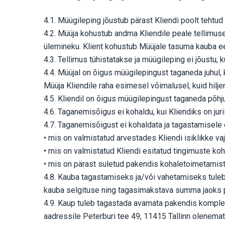
4.1. Müügileping jõustub pärast Kliendi poolt teht
4.2. Müüja kohustub andma Kliendile peale tellimu
ülemineku. Klient kohustub Müüjale tasuma kauba ee
4.3. Tellimus tühistatakse ja müügileping ei jõustu,
4.4. Müüjal on õigus müügilepingust taganeda juhul,
Müüja Kliendile raha esimesel võimalusel, kuid hilj
4.5. Kliendil on õigus müügilepingust taganeda põhj
4.6. Taganemisõigus ei kohaldu, kui Kliendiks on juriid
4.7. Taganemisõigust ei kohaldata ja tagastamisele 
• mis on valmistatud arvestades Kliendi isiklikke va
• mis on valmistatud Kliendi esitatud tingimuste koh
• mis on pärast suletud pakendis kohaletoimetamist j
4.8. Kauba tagastamiseks ja/või vahetamiseks tuleb
kauba selgituse ning tagasimakstava summa jaoks 
4.9. Kaup tuleb tagastada avamata pakendis komple
aadressile Peterburi tee 49, 11415 Tallinn olenemat