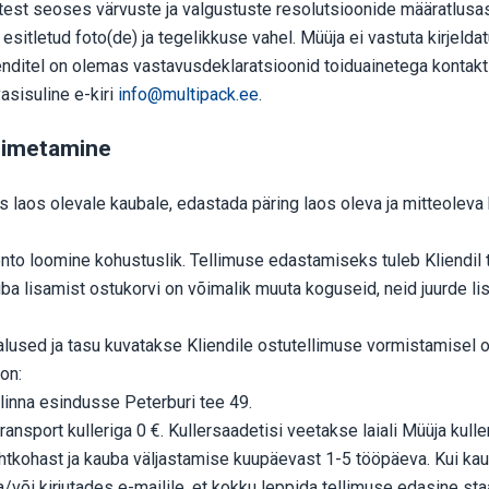
ustest seoses värvuste ja valgustuste resolutsioonide määratlusa
esitletud foto(de) ja tegelikkuse vahel. Müüja ei vastuta kirjelda
akenditel on olemas vastavusdeklaratsioonid toiduainetega konta
sisuline e-kiri
info@multipack.ee
.
toimetamine
s laos olevale kaubale, edastada päring laos oleva ja mitteoleva
to loomine kohustuslik. Tellimuse edastamiseks tuleb Kliendil t
a lisamist ostukorvi on võimalik muuta koguseid, neid juurde l
lused ja tasu kuvatakse Kliendile ostutellimuse vormistamisel os
on:
allinna esindusse Peterburi tee 49.
ansport kulleriga 0 €. Kullersaadetisi veetakse laiali Müüja kull
htkohast ja kauba väljastamise kuupäevast 1-5 tööpäeva. Kui kaub
/või kirjutades e-mailile, et kokku leppida tellimuse edasine sta