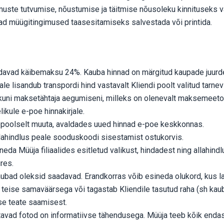
gimuste tutvumise, nõustumise ja täitmise nõusoleku kinnituseks
vad müügitingimused taasesitamiseks salvestada või printida.
ldavad käibemaksu 24%. Kauba hinnad on märgitud kaupade juurde
e lisandub transpordi hind vastavalt Kliendi poolt valitud tarnevi
uni maksetähtaja aegumiseni, milleks on olenevalt maksemeetodis
ikule e-poe hinnakirjale.
hepoolselt muuta, avaldades uued hinnad e-poe keskkonnas.
lahindlus peale sooduskoodi sisestamist ostukorvis.
neda Müüja filiaalides esitletud valikust, hindadest ning allahindl
res.
ubad oleksid saadavad. Erandkorras võib esineda olukord, kus lao
 teise samaväärsega või tagastab Kliendile tasutud raha (sh ka
ise teate saamisest.
avad fotod on informatiivse tähendusega. Müüja teeb kõik endast