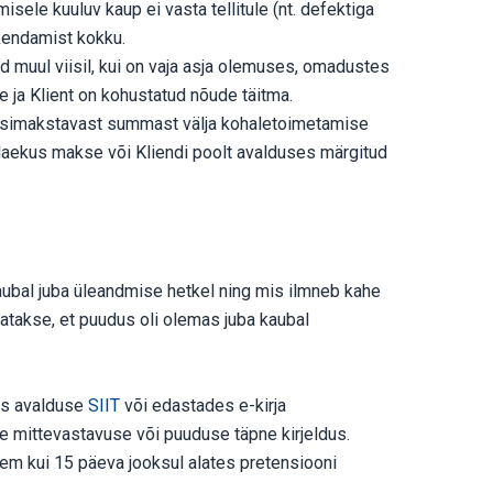
isele kuuluv kaup ei vasta tellitule (nt. defektiga
akendamist kokku.
ud muul viisil, kui on vaja asja olemuses, omadustes
 ja Klient on kohustatud nõude täitma.
gasimakstavast summast välja kohaletoimetamise
 laekus makse või Kliendi poolt avalduses märgitud
aubal juba üleandmise hetkel ning mis ilmneb kahe
atakse, et puudus oli olemas juba kaubal
tes avalduse
SIIT
või edastades e-kirja
le mittevastavuse või puuduse täpne kirjeldus.
ljem kui 15 päeva jooksul alates pretensiooni