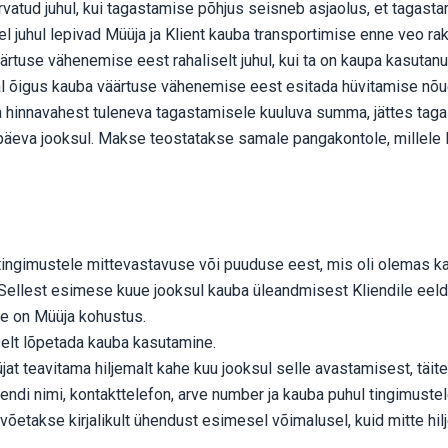
vatud juhul, kui tagastamise põhjus seisneb asjaolus, et tagastam
isel juhul lepivad Müüja ja Klient kauba transportimise enne veo r
ärtuse vähenemise eest rahaliselt juhul, kui ta on kaupa kasutan
al õigus kauba väärtuse vähenemise eest esitada hüvitamise nõue
ba hinnavahest tuleneva tagastamisele kuuluva summa, jättes ta
4 päeva jooksul. Makse teostatakse samale pangakontole, millele
tingimustele mittevastavuse või puuduse eest, mis oli olemas k
 Sellest esimese kuue jooksul kauba üleandmisest Kliendile eeld
e on Müüja kohustus.
selt lõpetada kauba kasutamine.
at teavitama hiljemalt kahe kuu jooksul selle avastamisest, täi
endi nimi, kontakttelefon, arve number ja kauba puhul tingimuste
 võetakse kirjalikult ühendust esimesel võimalusel, kuid mitte hi