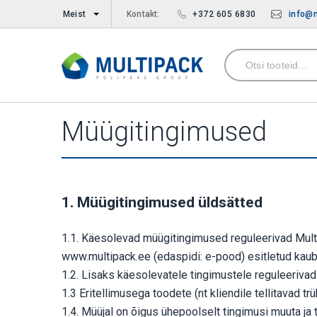
Meist
Kontakt:
+372 605 6830
info@m
Müügitingimused
1. Müügitingimused üldsätted
1.1. Käesolevad müügitingimused reguleerivad Multi
www.multipack.ee (edaspidi: e-pood) esitletud kauba
1.2. Lisaks käesolevatele tingimustele reguleerivad
1.3 Eritellimusega toodete (nt kliendile tellitavad
1.4. Müüjal on õigus ühepoolselt tingimusi muuta j