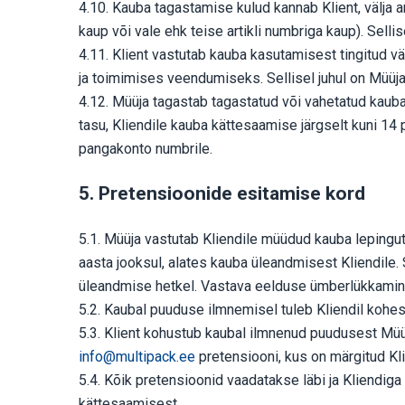
4.10. Kauba tagastamise kulud kannab Klient, välja ar
kaup või vale ehk teise artikli numbriga kaup). Sell
4.11. Klient vastutab kauba kasutamisest tingitud vä
ja toimimises veendumiseks. Sellisel juhul on Müüj
4.12. Müüja tagastab tagastatud või vahetatud kau
tasu, Kliendile kauba kättesaamise järgselt kuni 1
pangakonto numbrile.
5. Pretensioonide esitamise kord
5.1. Müüja vastutab Kliendile müüdud kauba lepingu
aasta jooksul, alates kauba üleandmisest Kliendile.
üleandmise hetkel. Vastava eelduse ümberlükkamin
5.2. Kaubal puuduse ilmnemisel tuleb Kliendil kohe
5.3. Klient kohustub kaubal ilmnenud puudusest Müüj
info@multipack.ee
pretensiooni, kus on märgitud Kli
5.4. Kõik pretensioonid vaadatakse läbi ja Kliendiga
kättesaamisest.