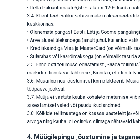
• Itella Pakiautomaati 6,50 €, alates 120€ kauba os
3.4. Klient teeb valiku sobivaimale maksemeetodil
keskkonnas.
• Olenemata pangast Eesti, Läti ja Soome pangaling
• Arve alusel ülekandega (ainult juhul, kui antud va
• Krediitkaardiga Visa ja MasterCard (on võimalik ta
• Sularahas või kaardimaksega (on võimalik tasuda a
3.5. Enne ostutellimuse edastamist „Saada tellimus“
märkides linnukese lahtrisse „Kinnitan, et olen tutv
3.6. Müügilepingu jõustumisel komplekteerib Müüja t
tööpäeva jooksul.
3.7. Müüja ei vastuta kauba kohaletoimetamise viibimi
sisestamisel valed või puudulikud andmed.
3.8. Kõikide tellimustega on kaasas saateleht ja/või
arvega ning kaubal ei esineks silmaga nähtavaid kah
4. Müügilepingu jõustumine ja tagan