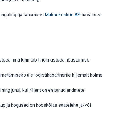
pangalingiga tasumisel
Maksekeskus AS
turvalises
ustega ning kinnitab tingimustega nõustumise
imetamiseks üle logistikapartnerile hiljemalt kolme
l ning juhul, kui Klient on esitanud andmete
 kaup ja kogused on kooskõlas saatelehe ja/või