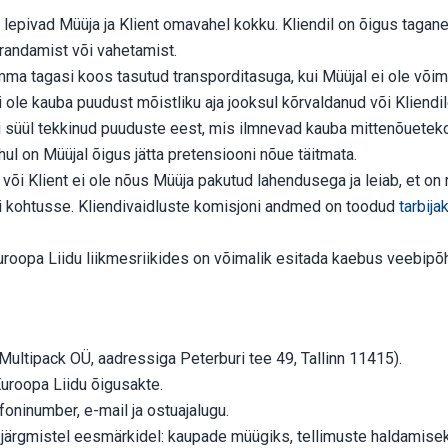
pivad Müüja ja Klient omavahel kokku. Kliendil on õigus tagane
arandamist või vahetamist.
umma tagasi koos tasutud transporditasuga, kui Müüjal ei ole või
le kauba puudust mõistliku aja jooksul kõrvaldanud või Kliendi
di süül tekkinud puuduste eest, mis ilmnevad kauba mittenõuetek
l on Müüjal õigus jätta pretensiooni nõue täitmata.
või Klient ei ole nõus Müüja pakutud lahendusega ja leiab, et on 
õi kohtusse. Kliendivaidluste komisjoni andmed on toodud
tarbija
s Euroopa Liidu liikmesriikides on võimalik esitada kaebus veebi
Multipack OÜ, aadressiga Peterburi tee 49, Tallinn 11415).
Euroopa Liidu õigusakte.
foninumber, e-mail ja ostuajalugu.
 järgmistel eesmärkidel: kaupade müügiks, tellimuste haldamise