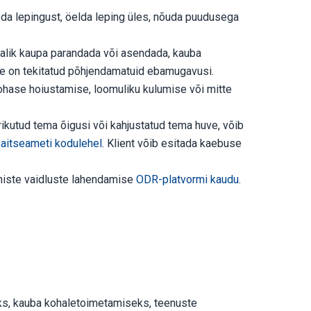
da lepingust, öelda leping üles, nõuda puudusega
malik kaupa parandada või asendada, kauba
le on tekitatud põhjendamatuid ebamugavusi.
ohase hoiustamise, loomuliku kulumise või mitte
rikutud tema õigusi või kahjustatud tema huve, võib
kaitseameti kodulehel
. Klient võib esitada kaebuse
põhiste vaidluste lahendamise
ODR-platvormi kaudu
.
ks, kauba kohaletoimetamiseks, teenuste