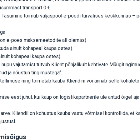
tusummast transport 0 €.
e. Tasumine toimub väljaspool e-poodi turvalises keskkonnas – 
iga
lik on e-poes maksemeetodite all olemas)
suda ainult kohapeal kaupa ostes).
inult kohapeal kaupa ostes).
 nupu vajutamist tutvub Klient põhjalikult kehtivate Müügitingim
unud ja nõustun tingimustega“.
ellimuse ning toimetab kauba Kliendini või annab selle kohaleto
se eest juhul, kui kaup on logistikapartnerile üle antud õigel aja
 arve. Kliendil on kohustus kauba vastu võtmisel kontrollida, et
justusi.
emisõigus