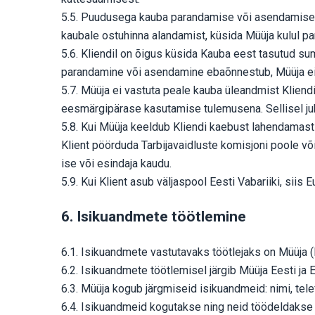
5.5. Puudusega kauba parandamise või asendamise le
kaubale ostuhinna alandamist, küsida Müüja kulul p
5.6. Kliendil on õigus küsida Kauba eest tasutud s
parandamine või asendamine ebaõnnestub, Müüja ei o
5.7. Müüja ei vastuta peale kauba üleandmist Klien
eesmärgipärase kasutamise tulemusena. Sellisel juhu
5.8. Kui Müüja keeldub Kliendi kaebust lahendamast 
Klient pöörduda Tarbijavaidluste komisjoni poole v
ise või esindaja kaudu.
5.9. Kui Klient asub väljaspool Eesti Vabariiki, sii
6. Isikuandmete töötlemine
6.1. Isikuandmete vastutavaks töötlejaks on Müüja (
6.2. Isikuandmete töötlemisel järgib Müüja Eesti ja 
6.3. Müüja kogub järgmiseid isikuandmeid: nimi, tele
6.4. Isikuandmeid kogutakse ning neid töödeldakse