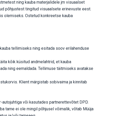
stmetest ning kauba materjalidele jm visuaalset
tud põhjustest tingitud visuaalsete erinevuste eest.
ktis olemiseks. Ostetud konkreetse kauba
 kauba tellimiseks ning esitada soov erilahenduse
äita kõik küsitud andmelahtrid, et kauba
isada ning eemaldada. Tellimuse täitmiseks avatakse
tukorvis. Klient märgistab sobivaima ja kinnitab
er-autojuhtiga või kasutades partnerettevõtet DPD.
a tarne ei ole mingil põhjusel võimalik, võtab Müüja
atus ja/või tarneaeg.