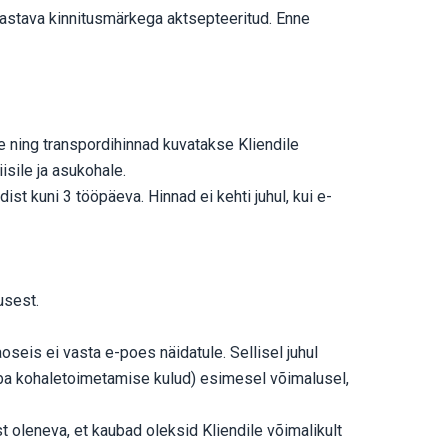
 vastava kinnitusmärkega aktsepteeritud. Enne
 ning transpordihinnad kuvatakse Kliendile
isile ja asukohale.
t kuni 3 tööpäeva. Hinnad ei kehti juhul, kui e-
usest.
seis ei vasta e-poes näidatule. Sellisel juhul
uba kohaletoimetamise kulud) esimesel võimalusel,
 oleneva, et kaubad oleksid Kliendile võimalikult