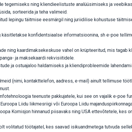
e tegemiseks ning kliendieelistuste analüüsimiseks ja veebikas
ida, sorteerida ja teha valimeid.
ud lepingu täitmise eesmärgil ning juriidilise kohustuse täitmis
 käsitletakse konfidentsiaalse informatsioonina, sh e-poe telli
de ning kaardimaksekeskuse vahel on krüpteeritud, mis tagab kli
panga- ja maksekaardi rekvisiitidele.
stude ja ostuajaloo haldamiseks ja kliendiprobleemide lahendam
dmeid (nimi, kontakttelefon, aadress, e-mail) ainult tellimuse t
enust.
nfotehnoloogia teenuste pakkujatele, kui see on vajalik e-poe 
uroopa Liidu liikmesriigi või Euroopa Liidu majanduspiirkonnaga 
oopa Komisjon hinnanud piisavaks ning USA ettevõtetele, kes on 
olt volitatud töötajatel, kes saavad isikuandmetega tutvuda sel