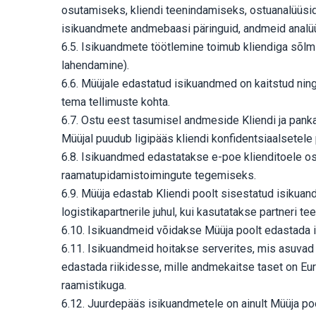
osutamiseks, kliendi teenindamiseks, ostuanalüüsid
isikuandmete andmebaasi päringuid, andmeid analüüs
6.5. Isikuandmete töötlemine toimub kliendiga sõlmit
lahendamine).
6.6. Müüjale edastatud isikuandmed on kaitstud ning
tema tellimuste kohta.
6.7. Ostu eest tasumisel andmeside Kliendi ja panka
Müüjal puudub ligipääs kliendi konfidentsiaalsetele 
6.8. Isikuandmed edastatakse e-poe klienditoele o
raamatupidamistoimingute tegemiseks.
6.9. Müüja edastab Kliendi poolt sisestatud isikuan
logistikapartnerile juhul, kui kasutatakse partneri te
6.10. Isikuandmeid võidakse Müüja poolt edastada i
6.11. Isikuandmeid hoitakse serverites, mis asuvad E
edastada riikidesse, mille andmekaitse taset on Eur
raamistikuga.
6.12. Juurdepääs isikuandmetele on ainult Müüja po