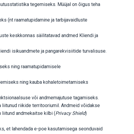
utusstatistika tegemiseks. Müüjal on õigus teha
eks (nt raamatupidamine ja tarbijavaidluste
muste keskkonnas säilitatavad andmed Kliendi ja
endi isikuandmete ja pangarekvisiitide turvalisuse.
iseks ning raamatupidamisele
öötlemiseks ning kauba kohaletoimetamiseks
funktsionaalsuse või andmemajutuse tagamiseks.
liitunud riikide territooriumil. Andmeid võidakse
liitund andmekaitse kilbi (
Privacy Shield
)
leks, et lahendada e-poe kasutamisega seonduvaid