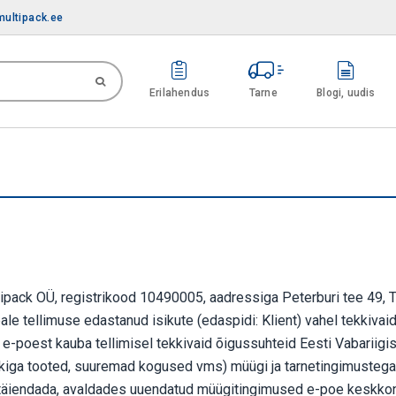
ultipack.ee
Erilahendus
Tarne
Blogi, uudis
pack OÜ, registrikood 10490005, aadressiga Peterburi tee 49, T
le tellimuse edastanud isikute (edaspidi: Klient) vahel tekkivai
 e-poest kauba tellimisel tekkivaid õigussuhteid Eesti Vabariig
 trükiga tooted, suuremad kogused vms) müügi ja tarnetingimusteg
a täiendada, avaldades uuendatud müügitingimused e-poe keskkon