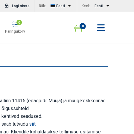
Logi sisse
Riik:
Eesti
Keel:
Eesti
0
0
Päringukorv
allinn 11415 (edaspidi: Müüja) ja müügikeskkonnas
d õigussuhteid.
is kehtivad seadused.
a saab tutvuda
siit
:
nas. Kliendile kohaldatakse tellimuse esitamise