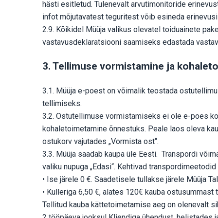
hästi esitletud. Tulenevalt arvutimonitoride erinev
infot mõjutavatest teguritest võib esineda erinevusi 
2.9. Kõikidel Müüja valikus olevatel toiduainete p
vastavusdeklaratsiooni saamiseks edastada vastava
3. Tellimuse vormistamine ja kohale
3.1. Müüja e-poest on võimalik teostada ostutellimu
tellimiseks.
3.2. Ostutellimuse vormistamiseks ei ole e-poes kon
kohaletoimetamine õnnestuks. Peale laos oleva kaub
ostukorv vajutades „Vormista ost“.
3.3. Müüja saadab kaupa üle Eesti. Transpordi võima
valiku nupuga „Edasi“. Kehtivad transpordimeetodid 
• Ise järele 0 €. Saadetisele tullakse järele Müüja T
• Kulleriga 6,50 €, alates 120€ kauba ostusummast tr
Tellitud kauba kättetoimetamise aeg on olenevalt si
2 tööpäeva jooksul Kliendiga ühendust, helistades ja