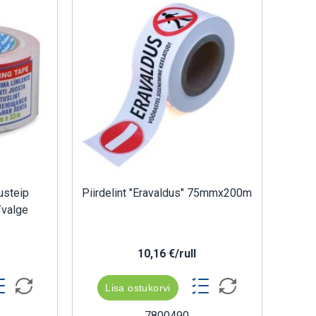
usteip
Piirdelint "Eravaldus" 75mmx200m
valge
10,16 €/rull
Lisa ostukorvi
7800490