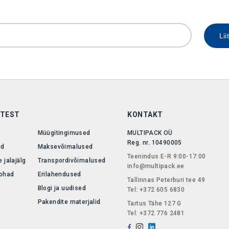
Lii
TEST
KONTAKT
Müügitingimused
MULTIPACK OÜ
Reg. nr. 10490005
id
Maksevõimalused
Teenindus E-R 9:00-17:00
 jalajälg
Transpordivõimalused
info@multipack.ee
ohad
Erilahendused
Tallinnas Peterburi tee 49
Blogi ja uudised
Tel: +372 605 6830
Pakendite materjalid
Tartus Tähe 127 G
Tel: +372 776 2481