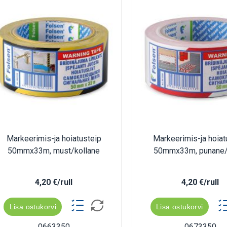
Markeerimis-ja hoiatusteip
Markeerimis-ja hoiat
50mmx33m, must/kollane
50mmx33m, punane/
4,20 €/rull
4,20 €/rull
Lisa ostukorvi
Lisa ostukorvi
0663350
0673350