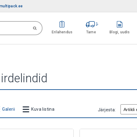
multipack.ee
Erilahendus
Tarne
Blogi, uudis
iirdelindid
Galerii
Kuva listina
Järjesta: