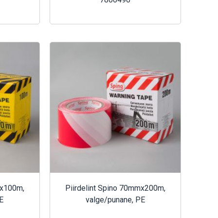
mx100m,
Piirdelint Spino 70mmx200m,
E
valge/punane, PE