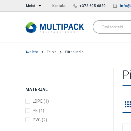
Meist
Kontakt:
+372 605 6830
info@
Avaleht
Teibid
Piirdelindid
P
MATERJAL
LDPE (1)
PE (4)
PVC (2)