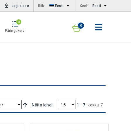
Logi sisse
Riik:
Eesti
Keel:
Eesti
0
0
Päringukorv
Vali
Näita lehel:
1 - 7
kokku 7
kahanev
suund