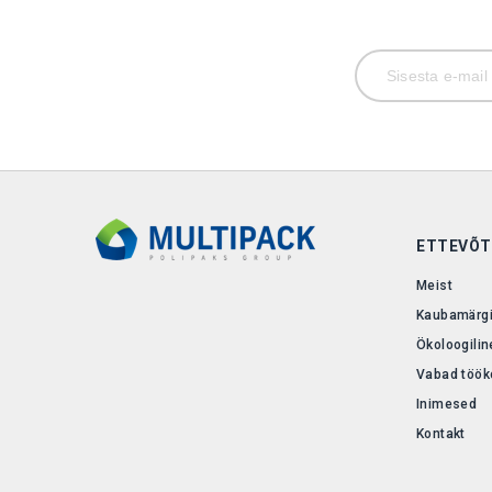
ETTEVÕT
Meist
Kaubamärg
Ökoloogiline
Vabad töök
Inimesed
Kontakt