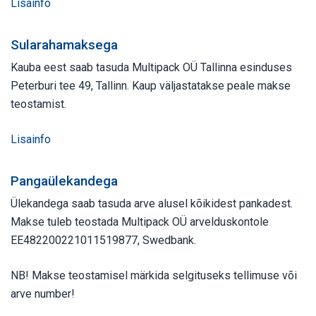
Lisainfo
Sularahamaksega
Kauba eest saab tasuda Multipack OÜ Tallinna esinduses
Peterburi tee 49, Tallinn. Kaup väljastatakse peale makse
teostamist.
Lisainfo
Pangaülekandega
Ülekandega saab tasuda arve alusel kõikidest pankadest.
Makse tuleb teostada Multipack OÜ arvelduskontole
EE482200221011519877, Swedbank.
NB! Makse teostamisel märkida selgituseks tellimuse või
arve number!