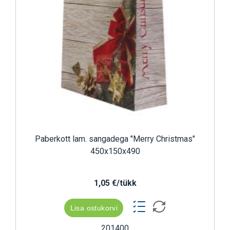
Paberkott lam. sangadega "Merry Christmas"
450x150x490
1,05 €/tükk
Lisa ostukorvi
201400