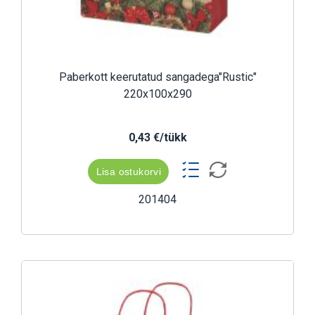
Paberkott keerutatud sangadega"Rustic"
220x100x290
0,43 €/tükk
Lisa ostukorvi
201404