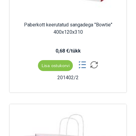
Paberkott keerutatud sangadega "Bowtie"
400x120x310
0,68 €/tükk
Lisa ostukorvi
201402/2