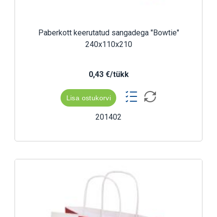
Paberkott keerutatud sangadega "Bowtie"
240x110x210
0,43 €/tükk
Lisa ostukorvi
201402