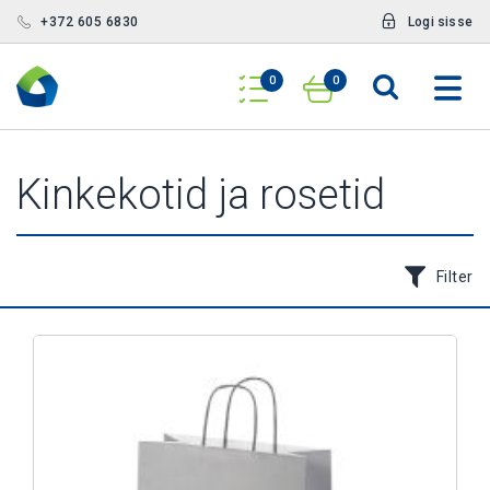
+372 605 6830
Logi sisse
0
0
Kinkekotid ja rosetid
Filter