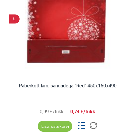
%
Paberkott lam. sangadega "Red" 450x150x490
0,99 €/tükk
0,74 €/tükk
Lisa ostukorvi