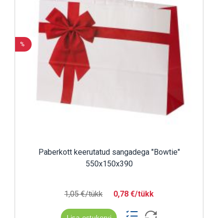
%
Paberkott keerutatud sangadega "Bowtie"
550x150x390
1,05 €/tükk
0,78 €/tükk
Lisa ostukorvi