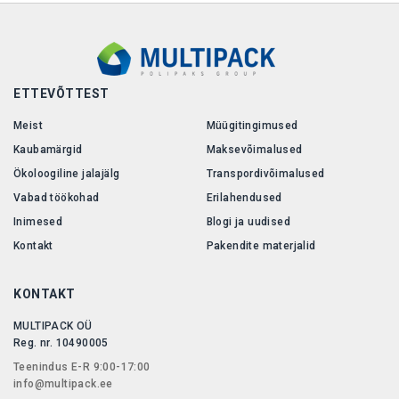
ETTEVÕTTEST
Meist
Müügitingimused
Kaubamärgid
Maksevõimalused
Ökoloogiline jalajälg
Transpordivõimalused
Vabad töökohad
Erilahendused
Inimesed
Blogi ja uudised
Kontakt
Pakendite materjalid
KONTAKT
MULTIPACK OÜ
Reg. nr. 10490005
Teenindus E-R 9:00-17:00
info@multipack.ee