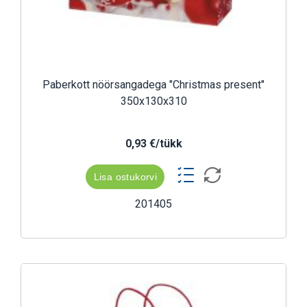
Paberkott nöörsangadega "Christmas present"
350x130x310
0,93 €/tükk
Lisa ostukorvi
201405