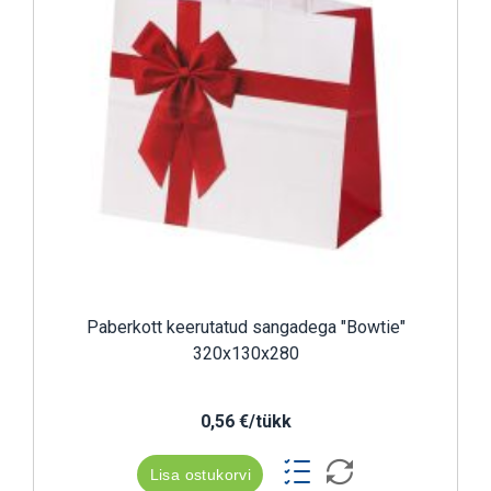
Paberkott keerutatud sangadega "Bowtie"
320x130x280
0,56 €/tükk
Lisa ostukorvi