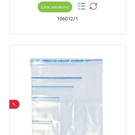
Lisa ostukorvi
106012/1
%