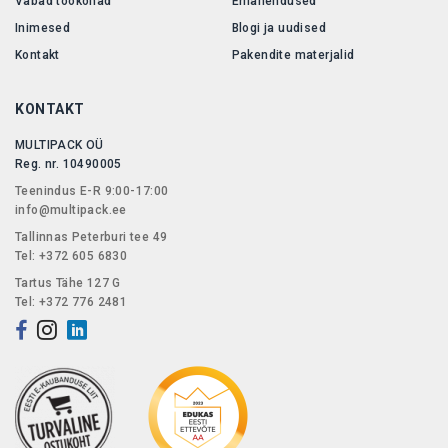
Vabad töökohad
Erilahendused
Inimesed
Blogi ja uudised
Kontakt
Pakendite materjalid
KONTAKT
MULTIPACK OÜ
Reg. nr. 10490005
Teenindus E-R 9:00-17:00
info@multipack.ee
Tallinnas Peterburi tee 49
Tel: +372 605 6830
Tartus Tähe 127 G
Tel: +372 776 2481