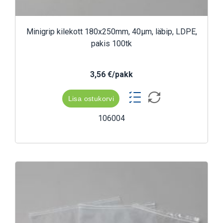
Minigrip kilekott 180x250mm, 40µm, läbip, LDPE,
pakis 100tk
3,56 €/pakk
Lisa ostukorvi
106004