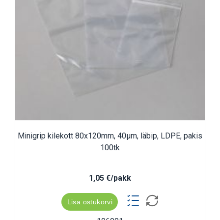
Minigrip kilekott 80x120mm, 40µm, läbip, LDPE, pakis
100tk
1,05 €/pakk
Lisa ostukorvi