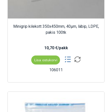
Minigrip kilekott 350x450mm, 40µm, läbip, LDPE,
pakis 100tk
10,70 €/pakk
Lisa ostukorvi
106011