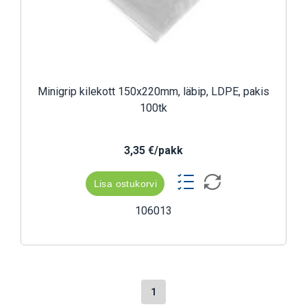
Minigrip kilekott 150x220mm, läbip, LDPE, pakis
100tk
3,35 €/pakk
Lisa ostukorvi
106013
1