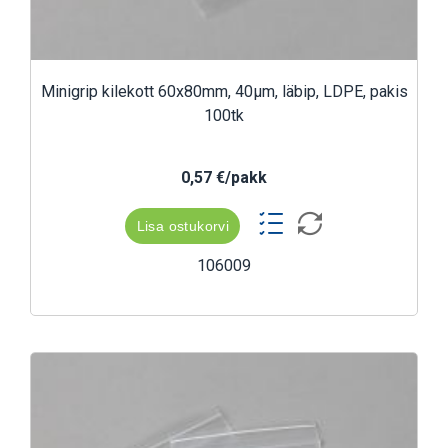
Minigrip kilekott 60x80mm, 40µm, läbip, LDPE, pakis
100tk
0,57 €/pakk
Lisa ostukorvi
106009