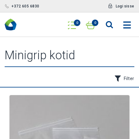
+372 605 6830
Logi sisse
0
0
Minigrip kotid
Filter