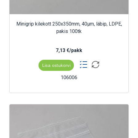
Minigrip kilekott 250x350mm, 40µm, läbip, LDPE,
pakis 100tk
7,13 €/pakk
Lisa ostukorvi
106006