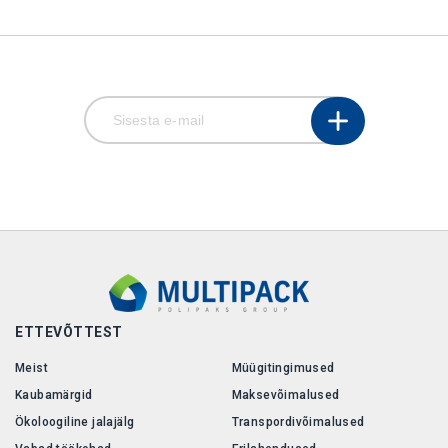
ETTEVÕTTEST
Meist
Müügitingimused
Kaubamärgid
Maksevõimalused
Ökoloogiline jalajälg
Transpordivõimalused