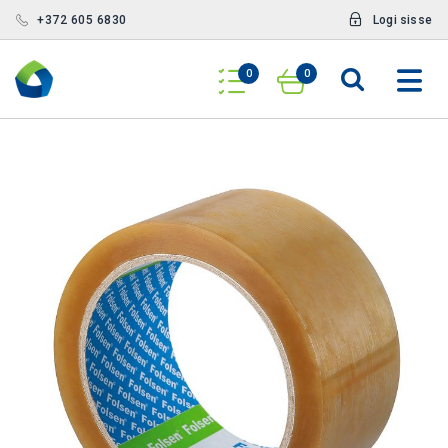
+372 605 6830
Logi sisse
0
0