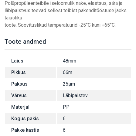
Polüpropüleenteibile iseloomulik nake, elastsus, sära ja
läbipaistvus teevad sellest teibist pakenditööstuse jaoks
täiusliku
toote. Soovituslikud temperatuurid -25°C kuni +65°C.
Toote andmed
Laius
48mm
Pikkus
66m
Paksus
25µm
Värvus
Läbipaistev
Materjal
PP
Kogus pakis
6
Pakke kastis
6