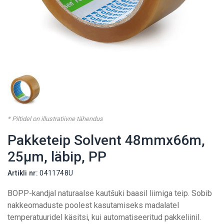
* Piltidel on illustratiivne tähendus
Pakketeip Solvent 48mmx66m,
25µm, läbip, PP
Artikli nr:
0411748U
BOPP-kandjal naturaalse kautšuki baasil liimiga teip. Sobib
nakkeomaduste poolest kasutamiseks madalatel
temperatuuridel käsitsi, kui automatiseeritud pakkeliinil.