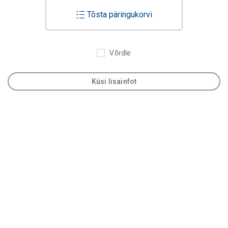
Tõsta päringukorvi
Võrdle
Küsi lisainfot