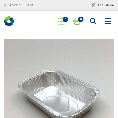
+372 605 6830
Logi sisse
0
0