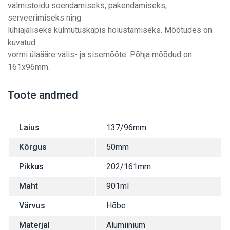
valmistoidu soendamiseks, pakendamiseks,
serveerimiseks ning
lühiajaliseks külmutuskapis hoiustamiseks. Mõõtudes on
kuvatud
vormi ülaääre välis- ja sisemõõte. Põhja mõõdud on
161x96mm.
Toote andmed
Laius
137/96mm
Kõrgus
50mm
Pikkus
202/161mm
Maht
901ml
Värvus
Hõbe
Materjal
Alumiinium