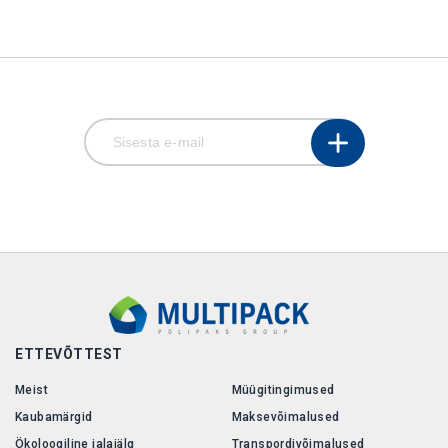
ETTEVÕTTEST
Meist
Müügitingimused
Kaubamärgid
Maksevõimalused
Ökoloogiline jalajälg
Transpordivõimalused