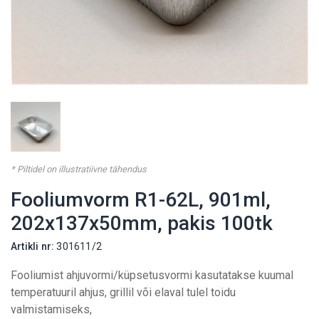
* Piltidel on illustratiivne tähendus
Fooliumvorm R1-62L, 901ml,
202x137x50mm, pakis 100tk
Artikli nr:
301611/2
Fooliumist ahjuvormi/küpsetusvormi kasutatakse kuumal
temperatuuril ahjus, grillil või elaval tulel toidu
valmistamiseks,