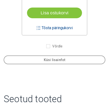
Lisa ostukorvi
Tõsta päringukorvi
Võrdle
Küsi lisainfot
Seotud tooted