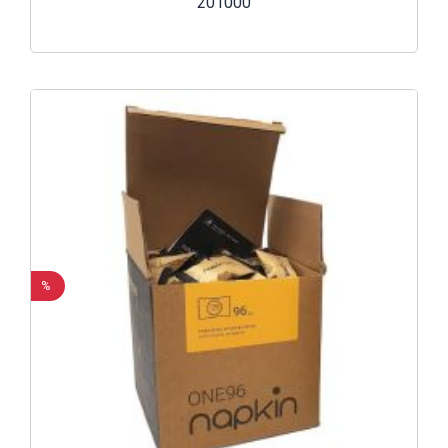
201000
%