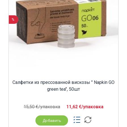
%
Салфетки из прессованной вискозы " Napkin GO
green tea", 50шт
15,50 €/yпаковка
11,62 €/yпаковка
Добавить