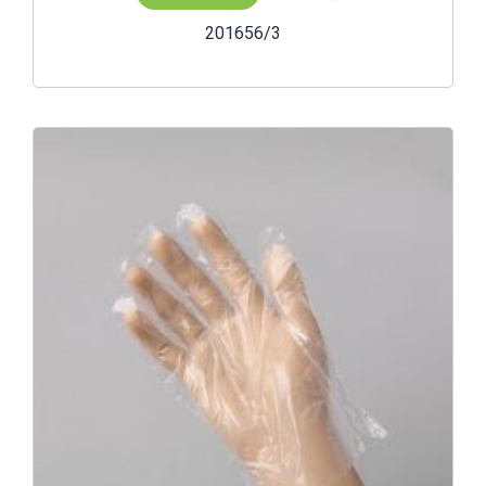
201656/3