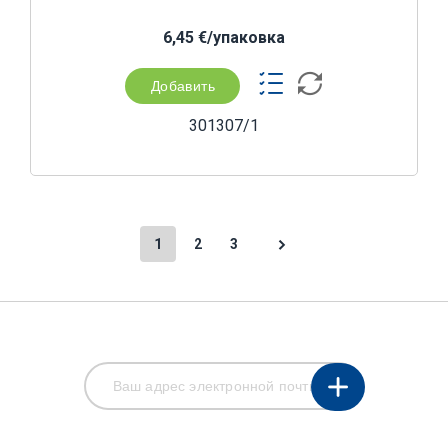
6,45 €/yпаковка
Добавить
301307/1
1
2
3