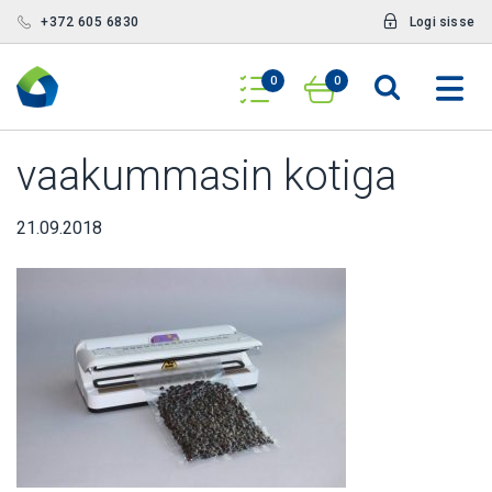
+372 605 6830
Logi sisse
0
0
vaakummasin kotiga
21.09.2018