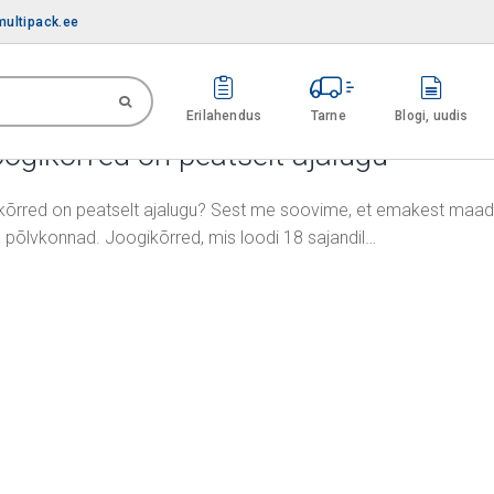
ultipack.ee
Erilahendus
Tarne
Blogi, uudis
oogikõrred on peatselt ajalugu
gikõrred on peatselt ajalugu? Sest me soovime, et emakest maad
 põlvkonnad. Joogikõrred, mis loodi 18 sajandil…