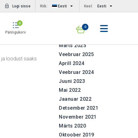
Arhiivid
Logi sisse
Riik:
Eesti
Keel:
Eesti
0
Juuni 2026
0
Päringukorv
September 2025
Märts 2025
Veebruar 2025
 ja loodust saaks
Aprill 2024
Veebruar 2024
Juuni 2023
Mai 2022
Jaanuar 2022
Detsember 2021
November 2021
Märts 2020
Oktoober 2019