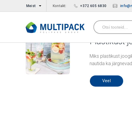
Meist
Kontakt:
+372 605 6830
info@m
Uudised ja blogi
19.11.2018
Plastikust j
Miks plastikust joo
nautida ka järgnevad
Veel