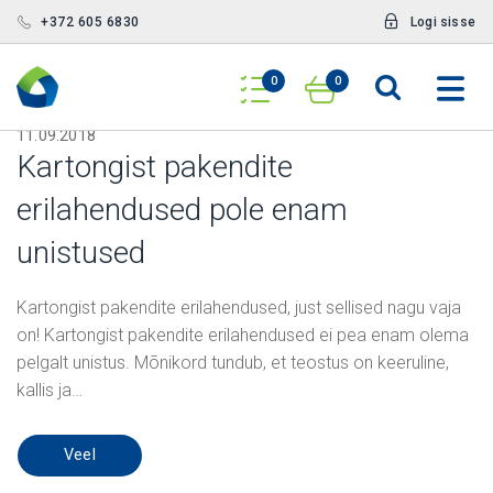
+372 605 6830
Logi sisse
Uudised ja blogi
0
0
11.09.2018
Kartongist pakendite
erilahendused pole enam
unistused
Kartongist pakendite erilahendused, just sellised nagu vaja
on! Kartongist pakendite erilahendused ei pea enam olema
pelgalt unistus. Mõnikord tundub, et teostus on keeruline,
kallis ja…
Veel