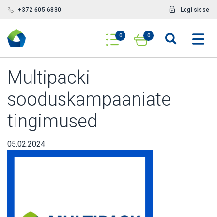
+372 605 6830
Logi sisse
0
0
Multipacki
sooduskampaaniate
tingimused
05.02.2024