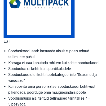
EST
Sooduskoodi saab kasutada ainult e-poes tehtud
tellimuste puhul.
Korraga ei saa kasutada rohkem kui kahte sooduskoodi.
Soodustus ei kehti transpordikuludele.
Sooduskoodid ei kehti tootekategooriale “Seadmed ja
varuosad”.
Kui soovite oma personaalse sooduskoodi kehtivust
pikendada, pöörduge oma müügiesindaja poole.
Soodusmüügi ajal tehtud tellimused tarnitakse 4–
5 päevaga.