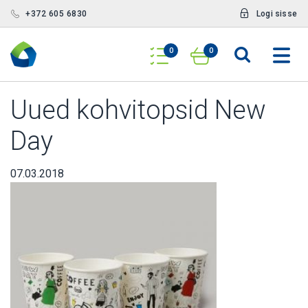
+372 605 6830
Logi sisse
0
0
Uued kohvitopsid New
Day
07.03.2018