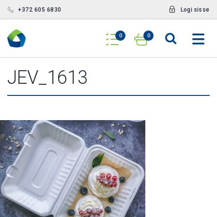
+372 605 6830
Logi sisse
0
0
JEV_1613