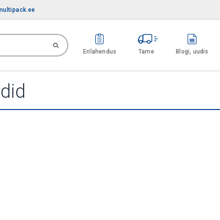
ultipack.ee
Erilahendus
Tarne
Blogi, uudis
ndid