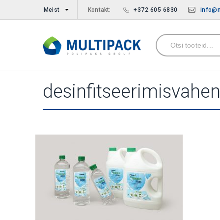
Meist
Kontakt:
+372 605 6830
info@m
desinfitseerimisvahe