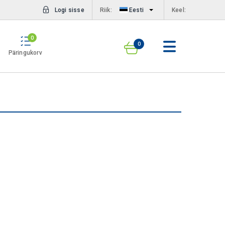
Logi sisse
Riik:
Eesti
Keel:
0
0
Päringukorv